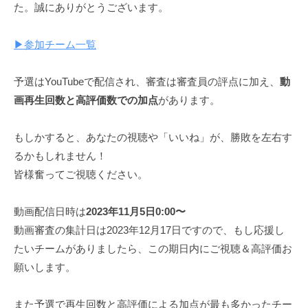
N
た。誠にありがとうございます。
P
U
C
P
▶︎参加チーム一覧
)
C
公
予選はYouTubeで配信され、審査は審査員の評点に加え、
動
)
式
画再生回数と高評価数での加点
があります。
サ
イ
もしかすると、あなたの視聴や「いいね」が、勝敗を左右す
ト
るかもしれません！
皆様奮ってご視聴ください。
動画配信日時は
2023年11月5日0:00〜
動画審査の集計日は2023年12月17日ですので、もし応援し
たいチームがありましたら、この期日内にご視聴＆高評価お
願いします。
また予選で再生回数と高評価による加点が最も多かったチー