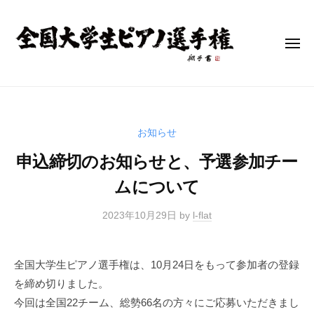
全
コ
国
ン
大
テ
メ
学
ニ
ン
生
ュ
ー
全
ピ
ツ
全
ア
へ
国
国
ノ
大
ス
大
お知らせ
選
学
キ
学
手
生
申込締切のお知らせと、予選参加チー
ッ
生
権
ピ
プ
ピ
ムについて
(
ア
ア
N
ノ
2023年10月29日
by
l-flat
U
ノ
選
P
選
手
C
手
権
全国大学生ピアノ選手権は、10月24日をもって参加者の登録
)
(
権
を締め切りました。
N
(
今回は全国22チーム、総勢66名の方々にご応募いただきまし
U