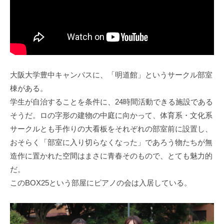
N
P
U
C
P
)
C
公
)
式
サ
大阪大学豊中キャンパスに、「明道館」というサークル部室
イ
棟がある。
ト
学生が自治することを条件に、24時間活動できる施設である
そうだ。ロの字形の建物の中庭に向かって、体育系・文化系
サークルとも手作りの大看板をそれぞれの部室前に設置し、
おそらく「部室に入り切らなくなった」であろう物たちが無
造作に置かれた空間はまさに青春そのもので、とても魅力的
だ。
このBOX25という部屋にピアノの会は入居している。