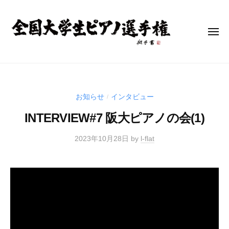
全
コ
国
ン
大
テ
メ
学
ニ
ン
生
ュ
ー
全
ピ
ツ
全
ア
へ
国
国
ノ
大
ス
大
お知らせ
インタビュー
選
/
学
キ
学
手
生
INTERVIEW#7 阪大ピアノの会(1)
ッ
生
権
ピ
プ
ピ
(
ア
2023年10月28日
by
l-flat
ア
N
ノ
U
ノ
選
P
選
手
C
手
権
)
(
権
N
(
U