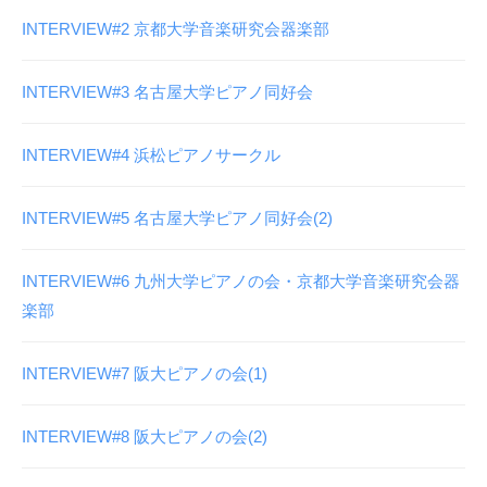
イ
N
P
INTERVIEW#2 京都大学音楽研究会器楽部
U
ン
C
P
)
タ
INTERVIEW#3 名古屋大学ピアノ同好会
C
公
ビ
)
式
INTERVIEW#4 浜松ピアノサークル
サ
ュ
イ
ー
ト
INTERVIEW#5 名古屋大学ピアノ同好会(2)
2024
by
l-
年
INTERVIEW#6 九州大学ピアノの会・京都大学音楽研究会器
flat
4
楽部
月
7
INTERVIEW#7 阪大ピアノの会(1)
日
INTERVIEW#8 阪大ピアノの会(2)