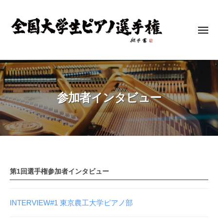
全
コ
国
ン
大
テ
メ
学
ニ
ン
生
ュ
ー
全
ピ
ツ
全
ア
へ
国
国
ノ
大
ス
大
選
参加者インタビュー
学
キ
学
手
生
ッ
生
権
ピ
プ
ピ
(
ア
ア
N
ノ
U
ノ
選
P
選
参
手
第1回選手権参加者インタビュー
C
手
権
加
)
(
権
INTERVIEW#1 東京農工大学ピアノ部
者
N
(
U